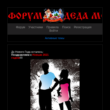
Форум
Участники
Правила
Поиск
Регистрация
Войти
Активные темы
До Нового Года осталось:
Поздравляем с
Новым 2021
годом
!!!