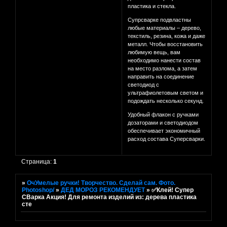
пластика и стекла.
Супрсварке подвластны
любые материалы – дерево,
текстиль, резина, кожа и даже
металл. Чтобы восстановить
любимую вещь, вам
необходимо нанести состав
на место разлома, а затем
направить на соединение
светодиод с
ультрафиолетовым светом и
подождать несколько секунд.
Удобный флакон с ручками
дозаторами и светодиодом
обеспечивает экономичный
расход состава Суперсварки.
Страница:
1
»
ОчУмелые ручки! Творчество. Сделай сам. Фото.
Photoshop/
»
ДЕД МОРОЗ РЕКОМЕНДУЕТ
»
✅Клей! Супер
СВарка Акция! Для ремонта изделий из: дерева пластика
сте