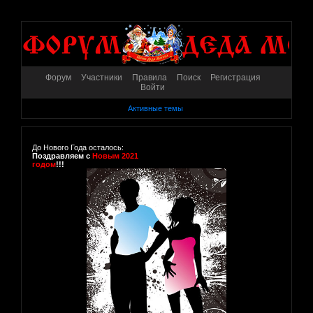
Форум
Участники
Правила
Поиск
Регистрация
Войти
Активные темы
До Нового Года осталось:
Поздравляем с
Новым 2021
годом
!!!