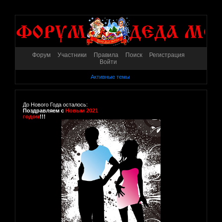
Форум
Участники
Правила
Поиск
Регистрация
Войти
Активные темы
До Нового Года осталось:
Поздравляем с
Новым 2021
годом
!!!