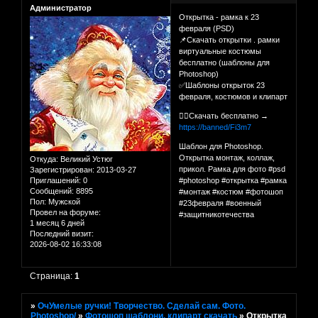
Администратор
Открытка - рамка к 23
февраля (PSD)
📌Скачать открытки . рамки
виртуальные костюмы
бесплатно (шаблоны для
Photoshop)
✅Шаблоны открыток 23
февраля, костюмов и клипарт
👉🏻Скачать бесплатно →
https://banned/Fi3m7
Шаблон для Photoshop.
Открытка монтаж, коллаж,
Откуда:
Великий Устюг
прикол. Рамка для фото #psd
Зарегистрирован
: 2013-03-27
Приглашений:
0
#photoshop #открытка #рамка
Сообщений:
8895
#монтаж #костюм #фотошоп
Пол:
Мужской
#23февраля #военный
Провел на форуме:
#защитникотечества
1 месяц 6 дней
Последний визит:
2026-08-02 16:33:08
Страница:
1
»
ОчУмелые ручки! Творчество. Сделай сам. Фото.
Photoshop/
»
Фотошоп шаблони, клипарт скачать
»
Открытка