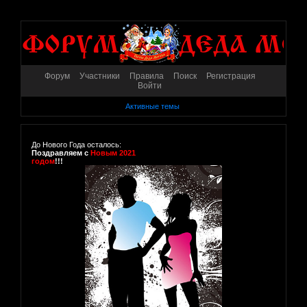
Форум
Участники
Правила
Поиск
Регистрация
Войти
Активные темы
До Нового Года осталось:
Поздравляем с
Новым 2021
годом
!!!