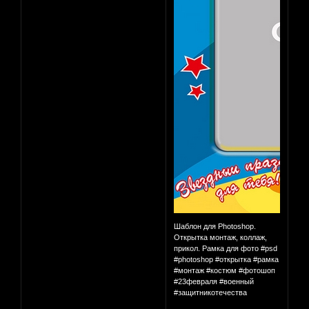
Шаблон для Photoshop.
Открытка монтаж, коллаж,
прикол. Рамка для фото #psd
#photoshop #открытка #рамка
#монтаж #костюм #фотошоп
#23февраля #военный
#защитникотечества