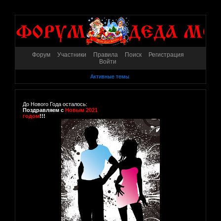
Форум
Участники
Правила
Поиск
Регистрация
Войти
Активные темы
До Нового Года осталось:
Поздравляем с
Новым 2021
годом
!!!