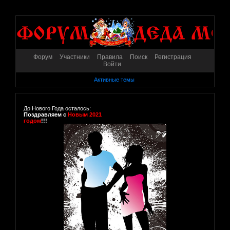
Форум
Участники
Правила
Поиск
Регистрация
Войти
Активные темы
До Нового Года осталось:
Поздравляем с
Новым 2021
годом
!!!