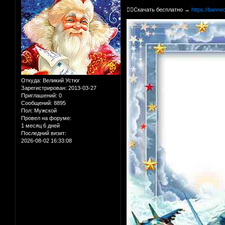
👉🏻Скачать бесплатно →
https://banne
Откуда:
Великий Устюг
Зарегистрирован
: 2013-03-27
Приглашений:
0
Сообщений:
8895
Пол:
Мужской
Провел на форуме:
1 месяц 6 дней
Последний визит:
2026-08-02 16:33:08