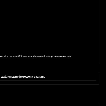
остюм #фотошоп #23февраля #военный #защитникотечества
, шаблон для фотошопа скачать