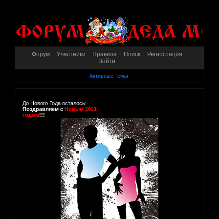
Форум
Участники
Правила
Поиск
Регистрация
Войти
Активные темы
До Нового Года осталось:
Поздравляем с
Новым 2021
годом
!!!