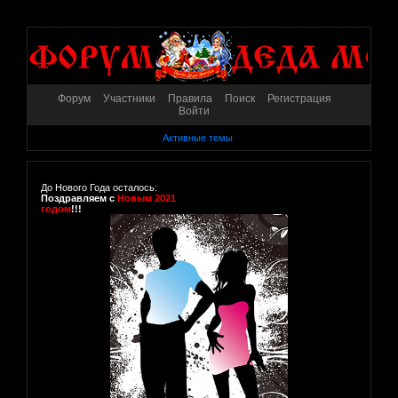
Форум
Участники
Правила
Поиск
Регистрация
Войти
Активные темы
До Нового Года осталось:
Поздравляем с
Новым 2021
годом
!!!