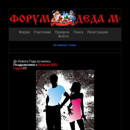
Форум
Участники
Правила
Поиск
Регистрация
Войти
Активные темы
До Нового Года осталось:
Поздравляем с
Новым 2021
годом
!!!