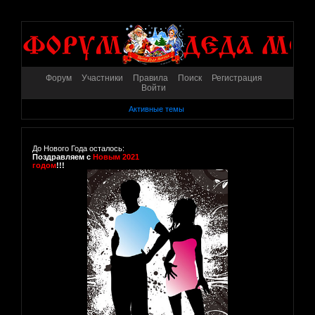
Форум
Участники
Правила
Поиск
Регистрация
Войти
Активные темы
До Нового Года осталось:
Поздравляем с
Новым 2021
годом
!!!