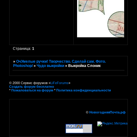
Страница:
1
»
ОчУмелые ручки! Творчество. Сделай сам. Фото.
Photoshop/
»
Чудо выкройки
»
Выкройка Слоник
© 2000 Сервис форумов «
LiFeForums
»
Создать форум бесплатно
*
Пожаловаться на форум
*
Политика конфиденциальности
©
НовогодняяПочта.рф