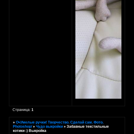
Страница:
1
»
ОчУмелые ручки! Творчество. Сделай сам. Фото.
Photoshop/
»
Чудо выкройки
»
Забавные текстильные
котики :) Выкройка