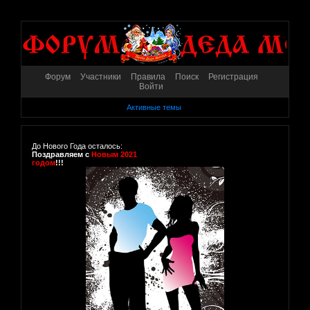
Форум
Участники
Правила
Поиск
Регистрация
Войти
Активные темы
До Нового Года осталось:
Поздравляем с
Новым 2021
годом
!!!