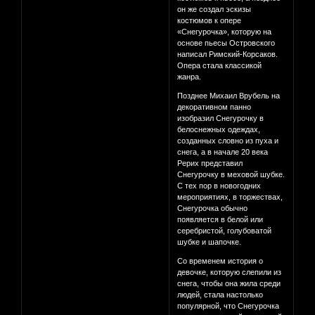
он же создал эскизы
костюмов к опере
«Снегурочка», которую на
основе пьесы Островского
написал Римский-Корсаков.
Опера стала классикой
жанра.
Позднее Михаил Врубель на
декоративном панно
изобразил Снегурочку в
белоснежных одеждах,
созданных словно из пуха и
снега, а в начале 20 века
Рерих представил
Снегурочку в меховой шубке.
С тех пор в новогодних
мероприятиях, в торжествах,
Снегурочка обычно
появляется в белой или
серебристой, голубоватой
шубке и шапочке.
Со временем история о
девочке, которую слепили из
снега, чтобы она жила среди
людей, стала настолько
популярной, что Снегурочка