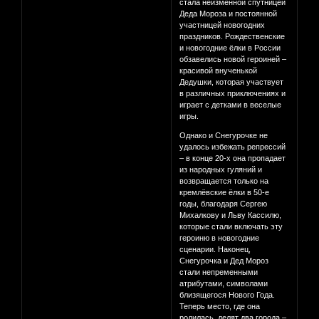
стала неизменной спутницей
Деда Мороза и постоянной
участницей новогодних
праздников. Рождественские
и новогодние ёлки в России
обзавелись новой героиней –
красивой внученькой
Дедушки, которая участвует
в различных приключениях и
играет с детками в веселые
игры.
Однако и Снегурочке не
удалось избежать репрессий
– в конце 20-х она пропадает
из народных гуляний и
возвращается только на
кремлёвские ёлки в 50-е
годы, благодаря Сергею
Михалкову и Льву Кассилю,
которые стали включать эту
героиню в новогодние
сценарии. Наконец,
Снегурочка и Дед Мороз
стали непременными
атрибутами, символами
близящегося Нового Года.
Теперь место, где она
родилась, делят два города –