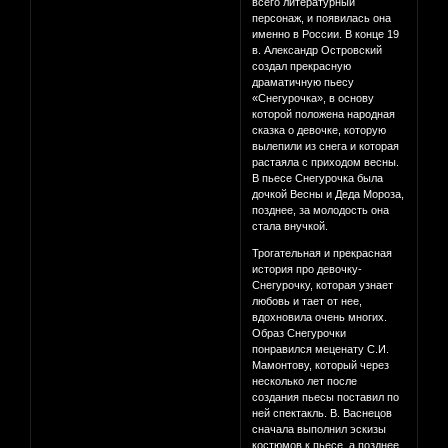
всего литературный
персонаж, и появилась она
именно в России. В конце 19
в. Александр Островский
создал прекрасную
драматичную пьесу
«Снегурочка», в основу
которой положена народная
сказка о девочке, которую
вылепили из снега и которая
растаяла с приходом весны.
В пьесе Снегурочка была
дочкой Весны и Деда Мороза,
позднее, за молодость она
стала внучкой.
Трогательная и прекрасная
история про девочку-
Снегурочку, которая узнает
любовь и тает от нее,
вдохновила очень многих.
Образ Снегурочки
понравился меценату С.И.
Мамонтову, который через
несколько лет после
создания пьесы поставил по
ней спектакль. В. Васнецов
сначала выполнил эскизы
костюмов к пьесе, а позднее