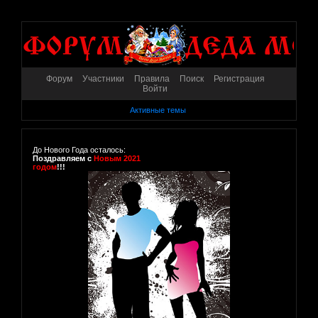
Форум
Участники
Правила
Поиск
Регистрация
Войти
Активные темы
До Нового Года осталось:
Поздравляем с
Новым 2021
годом
!!!