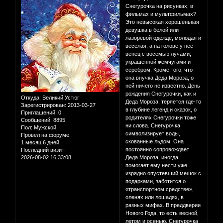
Снегурочка на рисунках, в
фильмах и мультфильмах?
Это невысокая хорошенькая
девушка в белой или
лазоревой одежде, молодая и
веселая, а на голове у нее
венец с восемью лучами,
украшенной жемчугами и
серебром. Кроме того, что
она внучка Деда Мороза, о
ней ничего не известно. День
рождения Снегурочки, как и
Откуда:
Великий Устюг
Деда Мороза, теряется где-то
Зарегистрирован
: 2013-03-27
в глубине легенд и сказок, о
Приглашений:
0
родителях Снегурочки тоже
Сообщений:
8895
ни слова. Снегурочка
Пол:
Мужской
символизирует воды,
Провел на форуме:
скованные льдом. Она
1 месяц 6 дней
постоянно сопровождает
Последний визит:
2026-08-02 16:33:08
Деда Мороза, иногда
помогает ему нести уже
изрядно опустевший мешок с
подарками, заботится о
«транспортном средстве»,
оленях или лошадях, в
разных мифах. В преддверии
Нового Года, то есть весной,
летом и осенью, Снегурочка