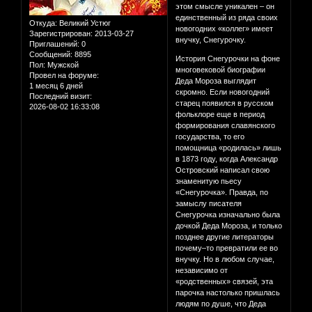
этом смысле уникален – он
единственный из ряда своих
Откуда:
Великий Устюг
новогодних «коллег» имеет
Зарегистрирован
: 2013-03-27
внучку, Снегурочку.
Приглашений:
0
Сообщений:
8895
История Снегурочки на фоне
Пол:
Мужской
многовековой биографии
Провел на форуме:
Деда Мороза выглядит
1 месяц 6 дней
скромно. Если новогодний
Последний визит:
старец появился в русском
2026-08-02 16:33:08
фольклоре еще в период
формирования славянского
государства, то его
помощница «родилась» лишь
в 1873 году, когда Александр
Островский написал свою
знаменитую пьесу
«Снегурочка». Правда, по
замыслу писателя
Снегурочка изначально была
дочкой Деда Мороза, и только
позднее другие литераторы
почему–то превратили ее во
внучку. Но в любом случае,
независимо от
«родственных» связей, эта
парочка настолько пришлась
людям по душе, что Деда