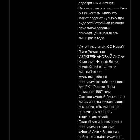
серебряными нитями.
Впрочем, какого цвета ни был
бы ее костюм, мало кто
может сдержать улыбку при
виде этой стройной немного
печальной девушки,
приходящей к нам всего
лишь раз в году.
Источник статьи: CD Новый
Год и Рождество
ИЗДАТЕЛЬ «НОВЫЙ ДИСК»
Компания «Новый Диск»,
крупнейший издатель и
дистрибьютор
мультимедийного
программного обеспечения
для ПК в России, была
создана в 1997 году.
Сегодня «Новый Диск» – это
динамично развивающаяся
компания, объединяющая
целеустремленных и
творческих людей.
Подробную информацию о
программах компании
«Новый Диск» Вы всегда
найдете на сайте wwwnd.ru.