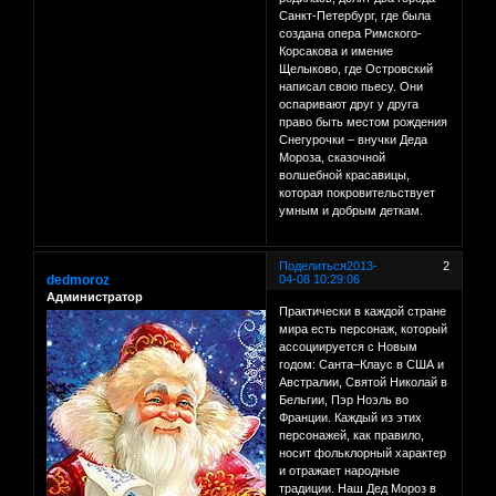
Санкт-Петербург, где была
создана опера Римского-
Корсакова и имение
Щелыково, где Островский
написал свою пьесу. Они
оспаривают друг у друга
право быть местом рождения
Снегурочки – внучки Деда
Мороза, сказочной
волшебной красавицы,
которая покровительствует
умным и добрым деткам.
Поделиться
2013-
2
dedmoroz
04-08 10:29:06
Администратор
Практически в каждой стране
мира есть персонаж, который
ассоциируется с Новым
годом: Санта–Клаус в США и
Австралии, Святой Николай в
Бельгии, Пэр Ноэль во
Франции. Каждый из этих
персонажей, как правило,
носит фольклорный характер
и отражает народные
традиции. Наш Дед Мороз в