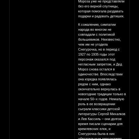
Мороза уже не представляли
без его верной спутницы,
которая помогала раздавать
подарки и радовать детишек.
К сожалению, симпатии
народа во многом не
совпадали с политикой
большевиков. Неизвестно,
чем им не угодила
Снегурочка, но в период с
1927 по 1935 годы этот
персонаж оказался под
негласным запретом, и Дед
Мороз снова остался в
одиночестве. Впоследствии
она изредка появлялась
рядом с ним, однако
окончательно вернулась в
новогодние традиции только в
начале 50–х годов. Немалую
роль в ее возвращении
сыграли классики детской
литературы Сергей Михалков
и Лев Кассиль – они долгое
время писали сценарии для
кремлевских елок, и
Снегурочка была в них
обязательным персонажем.