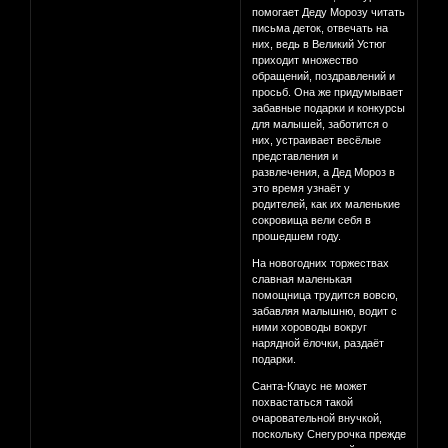
помогает Деду Морозу читать
письма деток, отвечать на
них, ведь в Великий Устюг
приходит множество
обращений, поздравлений и
просьб. Она же придумывает
забавные подарки и конкурсы
для малышей, заботится о
них, устраивает весёлые
представления и
развлечения, а Дед Мороз в
это время узнаёт у
родителей, как их маленькие
сокровища вели себя в
прошедшем году.
На новогодних торжествах
славная маленькая
помощница трудится вовсю,
забавляя малышню, водит с
ними хороводы вокруг
нарядной ёлочки, раздаёт
подарки.
Санта-Клаус не может
похвастаться такой
очаровательной внучкой,
поскольку Снегурочка прежде