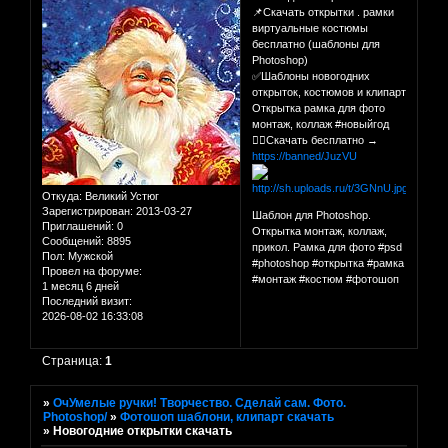
📌Скачать открытки . рамки
виртуальные костюмы
бесплатно (шаблоны для
Photoshop)
✅Шаблоны новогодних
открыток, костюмов и клипарт
Открытка рамка для фото
монтаж, коллаж #новыйгод
👉🏻Скачать бесплатно →
https://banned/JuzVU
Откуда:
Великий Устюг
Зарегистрирован
: 2013-03-27
Шаблон для Photoshop.
Приглашений:
0
Открытка монтаж, коллаж,
Сообщений:
8895
прикол. Рамка для фото #psd
Пол:
Мужской
#photoshop #открытка #рамка
Провел на форуме:
#монтаж #костюм #фотошоп
1 месяц 6 дней
Последний визит:
2026-08-02 16:33:08
Страница:
1
»
ОчУмелые ручки! Творчество. Сделай сам. Фото.
Photoshop/
»
Фотошоп шаблони, клипарт скачать
»
Новогодние открытки скачать