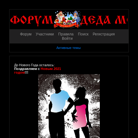
Форум
Участники
Правила
Поиск
Регистрация
Войти
Активные темы
До Нового Года осталось:
Поздравляем с
Новым 2021
годом
!!!