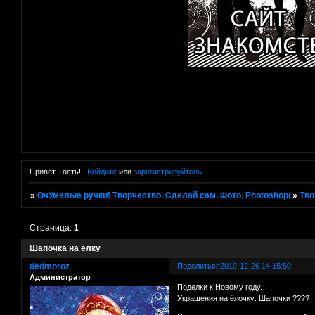
Привет, Гость!
Войдите
или
зарегистрируйтесь
.
»
ОчУмелые ручки! Творчество. Сделай сам. Фото. Photoshop/
»
Тво
Страница:
1
Шапочка на ёлку
dedmoroz
Поделиться
2019-12-26 14:15:50
Администратор
Поделки к Новому году.
Украшения на ёлочку: Шапочки ????