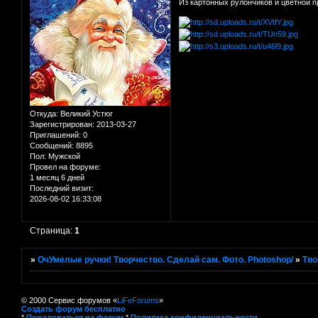
Из картонных рулончиков и цветной 
Откуда:
Великий Устюг
Зарегистрирован
: 2013-03-27
Приглашений:
0
Сообщений:
8895
Пол:
Мужской
Провел на форуме:
1 месяц 6 дней
Последний визит:
2026-08-02 16:33:08
Страница:
1
»
ОчУмелые ручки! Творчество. Сделай сам. Фото. Photoshop/
»
Тво
© 2000 Сервис форумов «
LiFeForums
»
Создать форум бесплатно
*
Пожаловаться на форум
*
Политика конфиденциальности