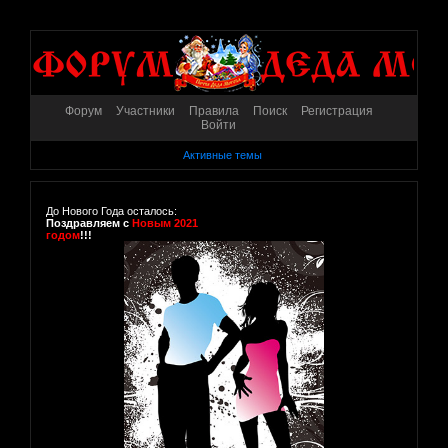
Форум
Участники
Правила
Поиск
Регистрация
Войти
Активные темы
До Нового Года осталось:
Поздравляем с
Новым 2021
годом
!!!