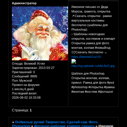
Администратор
Именное письмо от Деда
Мороза, грамота, открытка
📌Скачать открытки . рамки
виртуальные костюмы
бесплатно (шаблоны для
Photoshop)
✅Шаблоны новогодних
открыток, костюмов и клипарт
Открытка рамка для фото
монтаж, коллаж #новыйгод
👉🏻Скачать бесплатно →
https://banned/JuzVU
Откуда:
Великий Устюг
Зарегистрирован
: 2013-03-27
Приглашений:
0
Шаблон для Photoshop.
Сообщений:
8895
Открытка монтаж, коллаж,
Пол:
Мужской
прикол. Рамка для фото #psd
Провел на форуме:
#photoshop #открытка #рамка
1 месяц 6 дней
#монтаж #костюм #фотошоп
Последний визит:
2026-08-02 16:33:08
Страница:
1
»
ОчУмелые ручки! Творчество. Сделай сам. Фото.
Photoshop/
»
Фотошоп шаблони, клипарт скачать
»
Именное