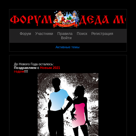
Форум
Участники
Правила
Поиск
Регистрация
Войти
Активные темы
До Нового Года осталось:
Поздравляем с
Новым 2021
годом
!!!