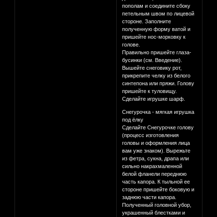
пополам и соедините сбоку
петельным швом по лицевой
стороне. Заполните
полученную форму ватой и
пришейте нос-морковку к
голове.
Правильно пришейте глаза-
бусинки (см. Введение).
Вышейте снеговику рот,
прикрепите челку из белого
синтепона или пряжи. Голову
пришейте к туловищу.
Сделайте игрушке шарф.
Снегурочка - мягкая игрушка
под ёлку
Сделайте Снегурочке голову
(процесс изготовления
головы и оформления лица
вам уже знаком). Вырежьте
из фетра, сукна, драпа или
сильно накрахмаленной
белой фланели переднюю
часть капора. К тыльной ее
стороне пришейте боковую и
заднюю части капора.
Полученный головной убор,
украшенный блестками и