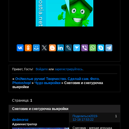
Привет, Гость!
Войдите
или
зарегистрируйтесь
.
»
ОчУмелые ручки! Творчество. Сделай сам. Фото.
Photoshop/
»
Чудо выкройки
»
Снеговик и снегурочка
выкройки
Страница:
1
Снеговик и снегурочка выкройки
Поделиться
2019-
1
dedmoroz
12-18 17:53:22
Администратор
Снеговик - мягкая игрушка