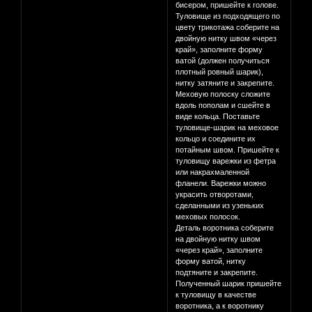
бисером, пришейте к голове.
Туловище из подходящего по
цвету трикотажа соберите на
двойную нитку швом «через
край», заполните форму
ватой (должен получиться
плотный ровный шарик),
нитку затяните и закрепите.
Меховую полоску сложите
вдоль пополам и сшейте в
виде кольца. Поставьте
туловище-шарик на меховое
кольцо и соедините их
потайным швом. Пришейте к
туловищу варежки из фетра
или накрахмаленной
фланели. Варежки можно
украсить отворотами,
сделанными из узеньких
меховых полосок.
Деталь воротника соберите
на двойную нитку швом
«через край», заполните
форму ватой, нитку
подтяните и закрепите.
Полученный шарик пришейте
к туловищу в качестве
воротника, а к воротнику