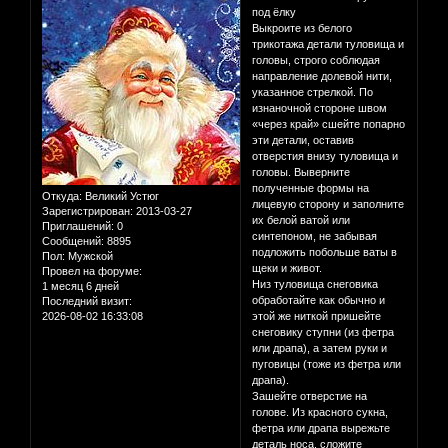
под ёлку
Выкроите из белого
трикотажа детали туловища и
головы, строго соблюдая
направление долевой нити,
указанное стрелкой. По
изнаночной стороне швом
«через край» сшейте попарно
эти детали, оставив
отверстия внизу туловища и
головы. Выверните
полученные формы на
Откуда:
Великий Устюг
лицевую сторону и заполните
Зарегистрирован
: 2013-03-27
их белой ватой или
Приглашений:
0
синтепоном, не забывая
Сообщений:
8895
подложить побольше ваты в
Пол:
Мужской
щеки и живот.
Провел на форуме:
Низ туловища снеговика
1 месяц 6 дней
обработайте как обычно и
Последний визит:
2026-08-02 16:33:08
этой же ниткой пришейте
снеговику ступни (из фетра
или драпа), а затем руки и
пуговицы (тоже из фетра или
драпа).
Зашейте отверстие на
голове. Из красного сукна,
фетра или драпа вырежьте
деталь носа, сложите