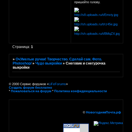
пришейте голову.
Страница:
1
»
ОчУмелые ручки! Творчество. Сделай сам. Фото.
Photoshop/
»
Чудо выкройки
»
Снеговик и снегурочка
выкройки
© 2000 Сервис форумов «
LiFeForums
»
Создать форум бесплатно
*
Пожаловаться на форум
*
Политика конфиденциальности
©
НовогодняяПочта.рф