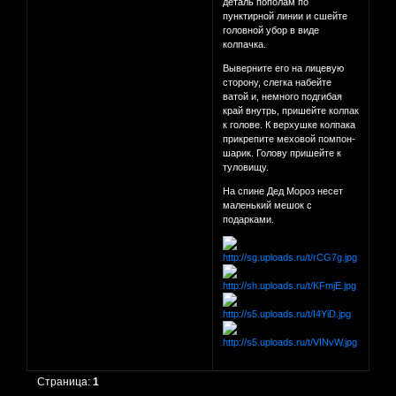
деталь пополам по
пунктирной линии и сшейте
головной убор в виде
колпачка.
Выверните его на лицевую
сторону, слегка набейте
ватой и, немного подгибая
край внутрь, пришейте колпак
к голове. К верхушке колпака
прикрепите меховой помпон-
шарик. Голову пришейте к
туловищу.
На спине Дед Мороз несет
маленький мешок с
подарками.
Страница:
1