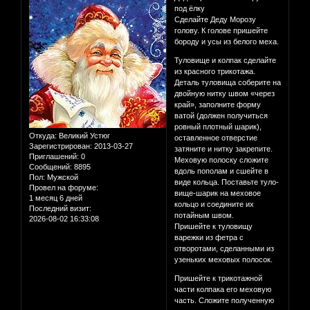
под ёлку
Сделайте Деду Морозу
голову. К голове пришейте
бороду и усы из белого меха.
Туловище и колпак сделайте
из красного трикотажа.
Деталь туловища соберите на
двойную нитку швом «через
край», заполните форму
ватой (должен получиться
ровный плотный шарик),
Откуда:
Великий Устюг
оставленное отверстие
Зарегистрирован
: 2013-03-27
затяните и нитку закрепите.
Приглашений:
0
Меховую полоску сложите
Сообщений:
8895
вдоль пополам и сшейте в
Пол:
Мужской
виде кольца. Поставьте туло-
Провел на форуме:
вище-шарик на меховое
1 месяц 6 дней
кольцо и соедините их
Последний визит:
потайным швом.
2026-08-02 16:33:08
Пришейте к туловищу
варежки из фетра с
отворотами, сделанными из
узеньких меховых полосок.
Пришейте к трикотажной
части колпака его меховую
часть. Сложите полученную