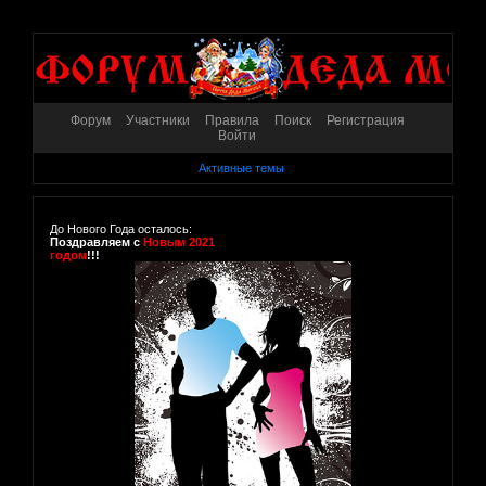
Форум
Участники
Правила
Поиск
Регистрация
Войти
Активные темы
До Нового Года осталось:
Поздравляем с
Новым 2021
годом
!!!