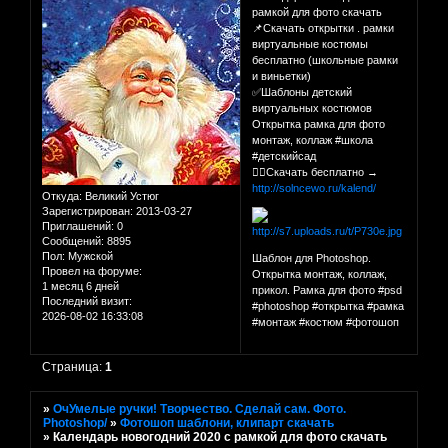
рамкой для фото скачать
📌Скачать открытки . рамки
виртуальные костюмы
бесплатно (школьные рамки
и виньетки)
✅Шаблоны детский
виртуальных костюмов
Открытка рамка для фото
монтаж, коллаж #школа
#детскийсад
👉🏻Скачать бесплатно →
http://solncewo.ru/kalend/
Откуда:
Великий Устюг
Зарегистрирован
: 2013-03-27
Приглашений:
0
Сообщений:
8895
Пол:
Мужской
Шаблон для Photoshop.
Провел на форуме:
Открытка монтаж, коллаж,
1 месяц 6 дней
прикол. Рамка для фото #psd
Последний визит:
#photoshop #открытка #рамка
2026-08-02 16:33:08
#монтаж #костюм #фотошоп
Страница:
1
»
ОчУмелые ручки! Творчество. Сделай сам. Фото.
Photoshop/
»
Фотошоп шаблони, клипарт скачать
»
Календарь новогодний 2020 с рамкой для фото скачать