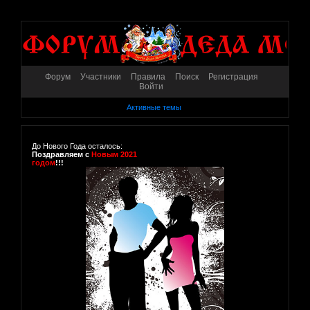
Форум
Участники
Правила
Поиск
Регистрация
Войти
Активные темы
До Нового Года осталось:
Поздравляем с
Новым 2021
годом
!!!