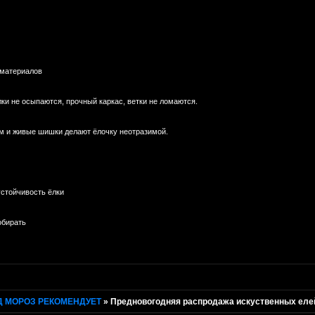
 материалов
лки не осыпаются, прочный каркас, ветки не ломаются.
 и живые шишки делают ёлочку неотразимой.
устойчивость ёлки
обирать
Д МОРОЗ РЕКОМЕНДУЕТ
»
Предновогодняя распродажа искуственных елей