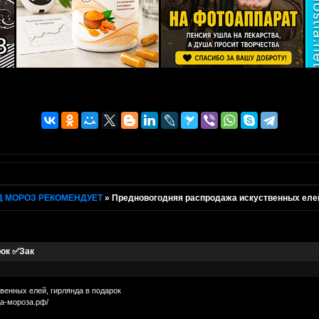
Д МОРОЗ РЕКОМЕНДУЕТ
»
Предновогодняя распродажа искуственных елей
рок ✅Зак
венных елей, гирлянда в подарок
да-мороза.рф/