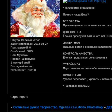
* количество ограничено
Почему наша Ёлка?
БЕЗ ЗАПАХА
Произведена из экологически чистых
ДОЛГОВЕЧНА
Ёлочка прослужит вам много лет. Иго
Откуда:
Великий Устюг
ЭФФЕКТНАЯ
Зарегистрирован
: 2013-03-27
Пышные ветки с снежным напылением
Приглашений:
0
Сообщений:
8895
КОНТРОЛЬ КАЧЕСТВА
Пол:
Мужской
Ёлочки прошли контроль качества
Провел на форуме:
1 месяц 6 дней
УСТОЙЧИВА
Последний визит:
Подставка из металла обеспечивает 
2026-08-02 16:33:08
ПРАКТИЧНАЯ
Удобно перевозить, хранить и легко с
* на правах рекламы
Страница:
1
»
ОчУмелые ручки! Творчество. Сделай сам. Фото. Photoshop/
»
ДЕ