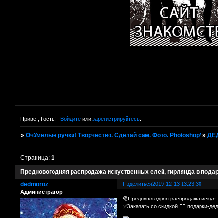
Привет, Гость!
Войдите
или
зарегистрируйтесь
.
»
ОчУмелые ручки! Творчество. Сделай сам. Фото. Photoshop/
»
ДЕ
Страница:
1
Предновогодняя распродажа искуственных елей, гирлянда в пода
dedmoroz
Поделиться
2019-12-13 13:23:30
Администратор
🎅Предновогодняя распродажа искуст
✅Заказать со скидкой 👉🏻 подарки-де