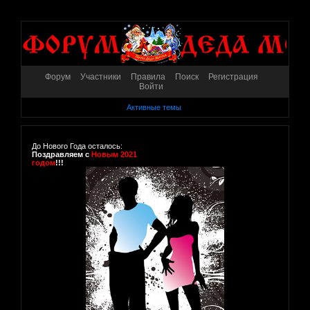
Форум
Участники
Правила
Поиск
Регистрация
Войти
Активные темы
До Нового Года осталось:
Поздравляем с
Новым 2021
годом
!!!