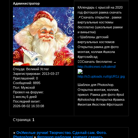
Администратор
КАлендарь с крысой на 2020
год фотошоп рамка скачать
📌Скачать открытки . рамки
виртуальные костюмы
бесплатно (школьные рамки
и виньетки)
✅Шаблоны детский
виртуальных костюмов
Открытка рамка для фото
монтаж, коллаж #школа
#детскийсад
👉🏻Скачать бесплатно →
http://solncewo.ru/kalend/
Откуда:
Великий Устюг
Зарегистрирован
: 2013-03-27
Приглашений:
0
Сообщений:
8895
Шаблон для Photoshop.
Пол:
Мужской
Открытка монтаж, коллаж,
Провел на форуме:
прикол. Рамка для фото #psd
1 месяц 6 дней
#photoshop #открытка #рамка
Последний визит:
#монтаж #костюм #фотошоп
2026-08-02 16:33:08
Страница:
1
»
ОчУмелые ручки! Творчество. Сделай сам. Фото.
Photoshop/
»
Фотошоп шаблони, клипарт скачать