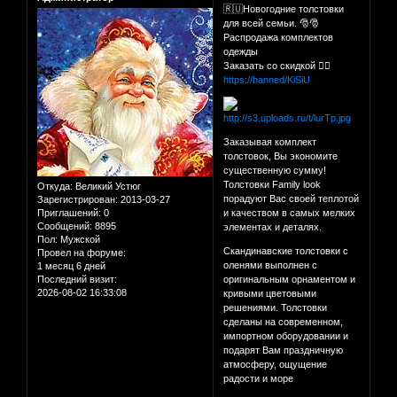
🇷🇺Новогодние толстовки
для всей семьи. 🎅🎅
Распродажа комплектов
одежды
Заказать со скидкой 👉🏻
https://banned/KiSiU
Заказывая комплект
толстовок, Вы экономите
существенную сумму!
Толстовки Family look
Откуда:
Великий Устюг
порадуют Вас своей теплотой
Зарегистрирован
: 2013-03-27
Приглашений:
0
и качеством в самых мелких
Сообщений:
8895
элементах и деталях.
Пол:
Мужской
Скандинавские толстовки с
Провел на форуме:
оленями выполнен с
1 месяц 6 дней
Последний визит:
оригинальным орнаментом и
2026-08-02 16:33:08
кривыми цветовыми
решениями. Толстовки
сделаны на современном,
импортном оборудовании и
подарят Вам праздничную
атмосферу, ощущение
радости и море