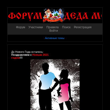
Форум
Участники
Правила
Поиск
Регистрация
Войти
Активные темы
До Нового Года осталось:
Поздравляем с
Новым 2021
годом
!!!