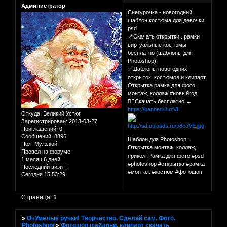
Администратор
Снегурочка - новогодний
шаблон костюма для девочки,
psd
📌Скачать открытки . рамки
виртуальные костюмы
бесплатно (шаблоны для
Photoshop)
✅Шаблоны новогодних
открыток, костюмов и клипарт
Открытка рамка для фото
монтаж, коллаж #новыйгод
👉🏻Скачать бесплатно →
https://banned/JuzVU
Откуда:
Великий Устюг
Зарегистрирован
: 2013-03-27
Приглашений:
0
Сообщений:
8896
Шаблон для Photoshop.
Пол:
Мужской
Открытка монтаж, коллаж,
Провел на форуме:
прикол. Рамка для фото #psd
1 месяц 6 дней
#photoshop #открытка #рамка
Последний визит:
#монтаж #костюм #фотошоп
Сегодня 15:53:29
Страница:
1
»
ОчУмелые ручки! Творчество. Сделай сам. Фото.
Photoshop/
»
Фотошоп шаблони, клипарт скачать