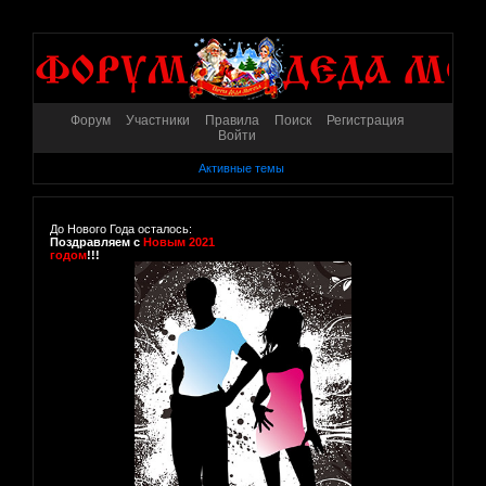
Форум
Участники
Правила
Поиск
Регистрация
Войти
Активные темы
До Нового Года осталось:
Поздравляем с
Новым 2021
годом
!!!