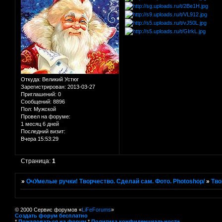
Откуда:
Великий Устюг
Зарегистрирован
: 2013-03-27
Приглашений:
0
Сообщений:
8896
Пол:
Мужской
Провел на форуме:
1 месяц 6 дней
Последний визит:
Вчера 15:53:29
Страница:
1
»
ОчУмелые ручки! Творчество. Сделай сам. Фото. Photoshop/
»
Тво
© 2000 Сервис форумов «
LiFeForums
»
Создать форум бесплатно
*
Пожаловаться на форум
*
Политика конфиденциальности