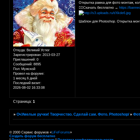
Открытка рамка для фото монтаж, ко
👉🏻Скачать бесплатно →
https://bann
Шаблон для Photoshop. Открытка мон
Откуда:
Великий Устюг
Зарегистрирован
: 2013-03-27
Приглашений:
0
Сообщений:
8895
Пол:
Мужской
Провел на форуме:
1 месяц 6 дней
Последний визит:
2026-08-02 16:33:08
Страница:
1
»
ОчУмелые ручки! Творчество. Сделай сам. Фото. Photoshop/
»
Фот
© 2000 Сервис форумов «
LiFeForums
»
Создать форум бесплатно
*
Пожаловаться на форум
*
Политика конфиденциальности