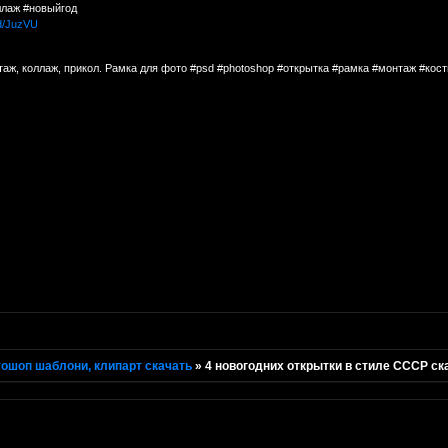
ллаж #новыйгод
ed/JuzVU
таж, коллаж, прикол. Рамка для фото #psd #photoshop #открытка #рамка #монтаж #ко
ошоп шаблони, клипарт скачать
»
4 новогодних открытки в стиле СССР ска