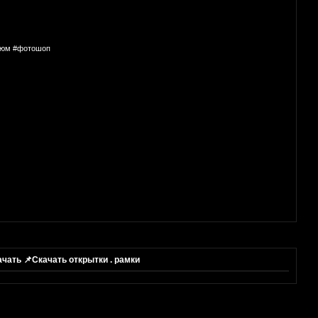
стюм #фотошоп
чать 📌Скачать открытки . рамки