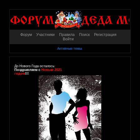
Форум
Участники
Правила
Поиск
Регистрация
Войти
Активные темы
До Нового Года осталось:
Поздравляем с
Новым 2021
годом
!!!