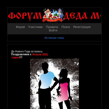
Форум
Участники
Правила
Поиск
Регистрация
Войти
Активные темы
До Нового Года осталось:
Поздравляем с
Новым 2021
годом
!!!