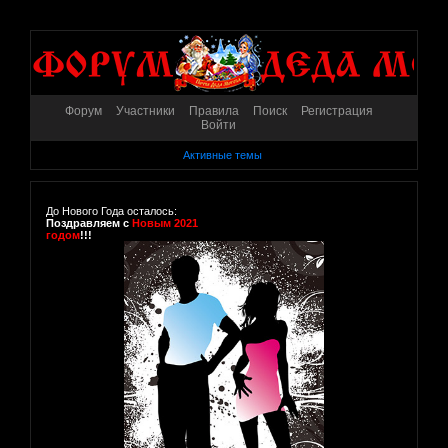
Форум
Участники
Правила
Поиск
Регистрация
Войти
Активные темы
До Нового Года осталось:
Поздравляем с
Новым 2021
годом
!!!