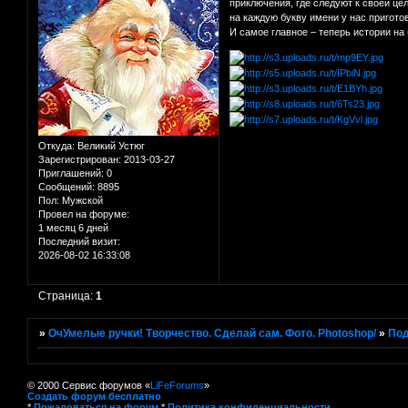
приключения, где следуют к своей цел
на каждую букву имени у нас пригото
И самое главное – теперь истории на
Откуда:
Великий Устюг
Зарегистрирован
: 2013-03-27
Приглашений:
0
Сообщений:
8895
Пол:
Мужской
Провел на форуме:
1 месяц 6 дней
Последний визит:
2026-08-02 16:33:08
Страница:
1
»
ОчУмелые ручки! Творчество. Сделай сам. Фото. Photoshop/
»
Под
© 2000 Сервис форумов «
LiFeForums
»
Создать форум бесплатно
*
Пожаловаться на форум
*
Политика конфиденциальности