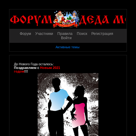
Форум
Участники
Правила
Поиск
Регистрация
Войти
Активные темы
До Нового Года осталось:
Поздравляем с
Новым 2021
годом
!!!