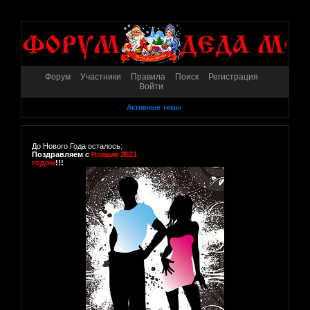
Форум
Участники
Правила
Поиск
Регистрация
Войти
Активные темы
До Нового Года осталось:
Поздравляем с
Новым 2021
годом
!!!