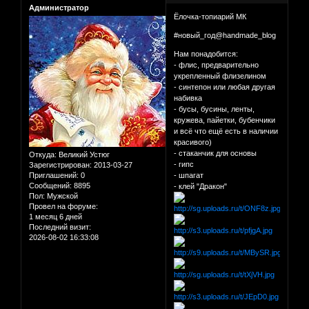
Администратор
Ёлочка-топиарий МК
#новый_год@handmade_blog
Нам понадобится:
- флис, предварительно
укрепленный флизелином
- синтепон или любая другая
набивка
- бусы, бусины, ленты,
кружева, пайетки, бубенчики
и всё что ещё есть в наличии
красивого)
- стаканчик для основы
Откуда:
Великий Устюг
- гипс
Зарегистрирован
: 2013-03-27
Приглашений:
0
- шпагат
Сообщений:
8895
- клей "Дракон"
Пол:
Мужской
Провел на форуме:
1 месяц 6 дней
Последний визит:
2026-08-02 16:33:08