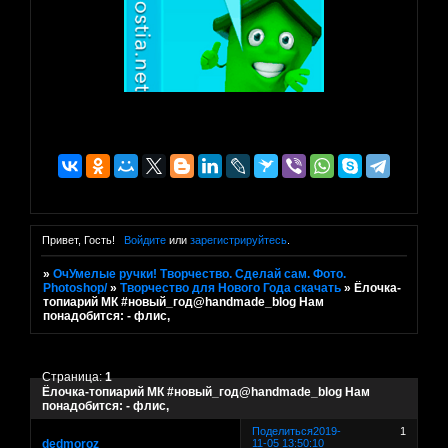
Привет, Гость!
Войдите
или
зарегистрируйтесь
.
»
ОчУмелые ручки! Творчество. Сделай сам. Фото.
Photoshop/
»
Творчество для Нового Года скачать
»
Ёлочка-
топиарий МК #новый_год@handmade_blog Нам
понадобится: - флис,
Страница:
1
Ёлочка-топиарий МК #новый_год@handmade_blog Нам
понадобится: - флис,
Поделиться
2019-
1
dedmoroz
11-05 13:50:10