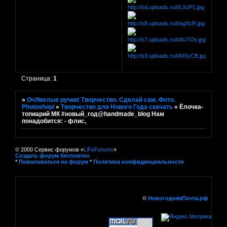
Страница:
1
»
ОчУмелые ручки! Творчество. Сделай сам. Фото.
Photoshop/
»
Творчество для Нового Года скачать
»
Ёлочка-
топиарий МК #новый_год@handmade_blog Нам
понадобится: - флис,
© 2000 Сервис форумов «
LiFeForums
»
Создать форум бесплатно
*
Пожаловаться на форум
*
Политика конфиденциальности
©
НовогодняяПочта.рф