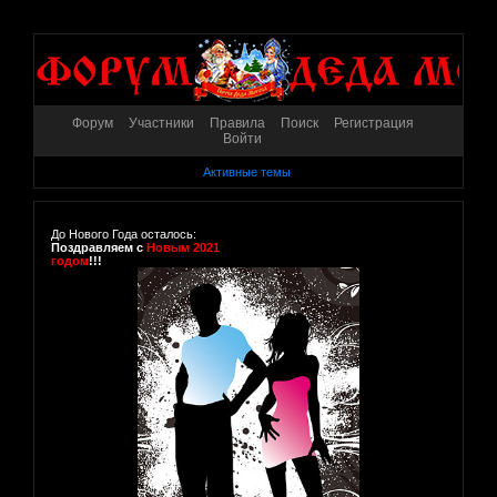
Форум
Участники
Правила
Поиск
Регистрация
Войти
Активные темы
До Нового Года осталось:
Поздравляем с
Новым 2021
годом
!!!