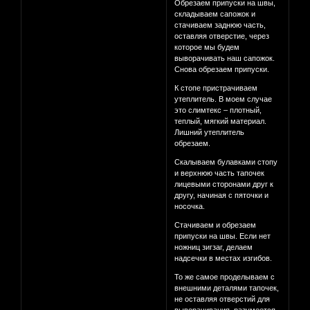
Обрезаем припуски на швы,
складываем сапожок и
стачиваем заднюю часть,
оставляя отверстие, через
которое мы будем
выворачивать наш сапожок.
Снова обрезаем припуски.
К стопе пристрачиваем
утеплитель. В моем случае
это слимтекс – плотный,
теплый, мягкий материал.
Лишний утеплитель
обрезаем.
Скалываем булавками стопу
и верхнюю часть тапочек
лицевыми сторонами друг к
другу, начиная с пяточки и
носочка.
Стачиваем и обрезаем
припуски на швы. Если нет
ножниц зигзаг, делаем
надсечки в местах изгибов.
То же самое проделываем с
внешними деталями тапочек,
не оставляя отверстий для