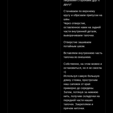
лицевыми сторонами друг к
другу!
Стачиваем по верхнему
кругу и обрезаем припуски на
швы.
Через отверстие,
оставленное нами на задней
части внутренней детали,
выворачиваем тапочки.
Отверстие зашиваем
потайным швом.
Вставляем внутреннюю часть
тапочка во внешнюю.
Собственно, на этом можно и
остановиться, но я не смогла
=)
Используя самую большую
длину стежка, прострочим
наш сапожок от края
примерно до середины.
Затем, потянув за нижнюю
нить, получим складочки на
передней части наших
тапочек. Закрепляем и
прячем ниточки.