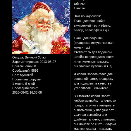
зайчики
1 часть
Нам понадобится:
Ткань для внешней и
внутренней части (флис,
велюр, веллсофт и т.д.)
Ткань для подошвы
(плащевка, искусственная
кожа и т.д.)
Утеплитель для подошвы
Швейные принадлежности:
Откуда:
Великий Устюг
иглы, ножницы, маркер,
Зарегистрирован
: 2013-03-27
Приглашений:
0
английские булавки и т. д.
Сообщений:
8895
Я использовала флис для
Пол:
Мужской
основной части, плащевку
Провел на форуме:
для подошвы, в качестве
1 месяц 6 дней
Последний визит:
утеплителя – слимтекс.
2026-08-02 16:33:08
Вы можете использовать
любую выкройку тапочек, их
предостаточно в интернете,
а, возможно, у вас уже есть
удачная выкройка или
удобные тапочки, с которых
вы можете ее снять. Задача
мастер-класса - показать