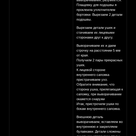
выворачивания, разумеется.
Плащевку для подошвы я
проклеила уплотнителем
бортовки. Вырезаем 2 детали
подошвы.
Вырезаем детали ушек и
стачиваем их лицевыми
сторонами друг к другу.
Выворачиваем их и даем
строчку на расстоянии 5 мм
от края.
Получили 2 пары прекрасных
ушек.
К лицевой стороне
внутреннего сапожка
пристрачиваем ухо.
Обратите внимание, что
сторона ушка, прилегающая к
сапожку, при выворачивании
окажется снаружи
Итак, пристрочили ушки по
бокам внутреннего сапожка.
Внешнюю деталь
выворачиваем, вставляем во
внутреннюю и закрепляем
булавками. Детали сложены