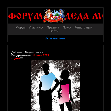
Форум
Участники
Правила
Поиск
Регистрация
Войти
Активные темы
До Нового Года осталось:
Поздравляем с
Новым 2021
годом
!!!