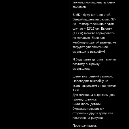
технологию пошива тапочек-
зайчиков.
В МК я буду шить по этой.
Выкройка дана на размер 37-
38. Размер голенища в этом
случае – 32*17 см. Высоту
(17 см) можете варьировать
по желанию. Если вам
необходим другой размер, не
забудьте увеличить или
уменьшить выкройку!
Я буду шить детские тапочки,
поэтому выкройку
уменьшила.
Шьем внутренний сапожок.
Переводим выкройку на
ткань, вырезаем с припуском
1 см.
Для голенища вырезаем два
прямоугольника.
Скалываем детали
булавками лицевыми
сторонами друг к другу, как
показано на рисунке.
Прострачиваем.