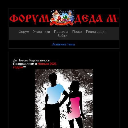
Форум
Участники
Правила
Поиск
Регистрация
Войти
Активные темы
До Нового Года осталось:
Поздравляем с
Новым 2021
годом
!!!