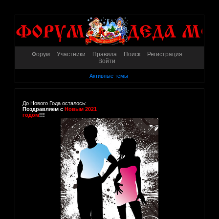
Форум
Участники
Правила
Поиск
Регистрация
Войти
Активные темы
До Нового Года осталось:
Поздравляем с
Новым 2021
годом
!!!