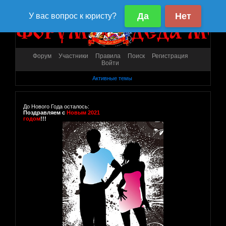
Форум
Участники
Правила
Поиск
Регистрация
Войти
Активные темы
До Нового Года осталось:
Поздравляем с
Новым 2021
годом
!!!