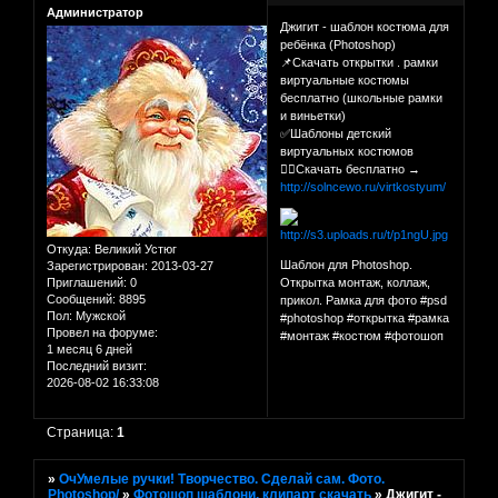
Администратор
Джигит - шаблон костюма для
ребёнка (Photoshop)
📌Скачать открытки . рамки
виртуальные костюмы
бесплатно (школьные рамки
и виньетки)
✅Шаблоны детский
виртуальных костюмов
👉🏻Скачать бесплатно →
http://solncewo.ru/virtkostyum/
Откуда:
Великий Устюг
Шаблон для Photoshop.
Зарегистрирован
: 2013-03-27
Приглашений:
0
Открытка монтаж, коллаж,
Сообщений:
8895
прикол. Рамка для фото #psd
Пол:
Мужской
#photoshop #открытка #рамка
Провел на форуме:
#монтаж #костюм #фотошоп
1 месяц 6 дней
Последний визит:
2026-08-02 16:33:08
Страница:
1
»
ОчУмелые ручки! Творчество. Сделай сам. Фото.
Photoshop/
»
Фотошоп шаблони, клипарт скачать
»
Джигит -