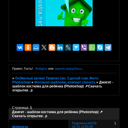
Привет, Гость!
Войдите
или
зарегистрируйтесь
.
»
ОчУмелые ручки! Творчество. Сделай сам. Фото.
Photoshop/
»
Фотошоп шаблони, клипарт скачать
»
Джигит -
шаблон костюма для ребёнка (Photoshop) 📌Скачать
открытки . р
Страница:
1
Джигит - шаблон костюма для ребёнка (Photoshop) 📌
Скачать открытки . р
Поделиться
2019-
1
dedmoroz
10-15 13:55:08