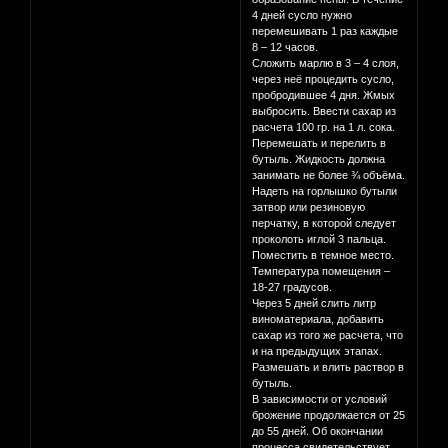
4 дней сусло нужно
перемешивать 1 раз каждые
8 – 12 часов.
Сложить марлю в 3 – 4 слоя,
через неё процедить сусло,
пробродившее 4 дня. Жмых
выбросить. Ввести сахар из
расчета 100 гр. на 1 л. сока.
Перемешать и перелить в
бутыль. Жидкость должна
занимать не более ¾ объёма.
Надеть на горлышко бутыли
затвор или резиновую
перчатку, в которой следует
проколоть иглой 3 пальца.
Поместить в темное место.
Температура помещения –
18-27 градусов.
Через 5 дней слить литр
виноматериала, добавить
сахар из того же расчета, что
и на предыдущих этапах.
Размешать и влить раствор в
бутыль.
В зависимости от условий
брожение продолжается от 25
до 55 дней. Об окончании
процесса свидетельствует