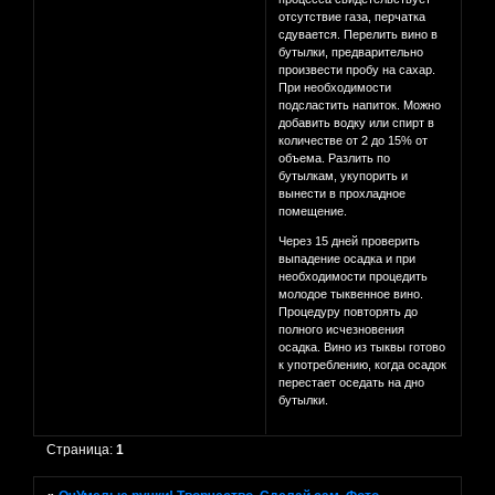
отсутствие газа, перчатка
сдувается. Перелить вино в
бутылки, предварительно
произвести пробу на сахар.
При необходимости
подсластить напиток. Можно
добавить водку или спирт в
количестве от 2 до 15% от
объема. Разлить по
бутылкам, укупорить и
вынести в прохладное
помещение.
Через 15 дней проверить
выпадение осадка и при
необходимости процедить
молодое тыквенное вино.
Процедуру повторять до
полного исчезновения
осадка. Вино из тыквы готово
к употреблению, когда осадок
перестает оседать на дно
бутылки.
Страница:
1