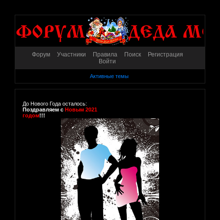
Форум
Участники
Правила
Поиск
Регистрация
Войти
Активные темы
До Нового Года осталось:
Поздравляем с
Новым 2021
годом
!!!