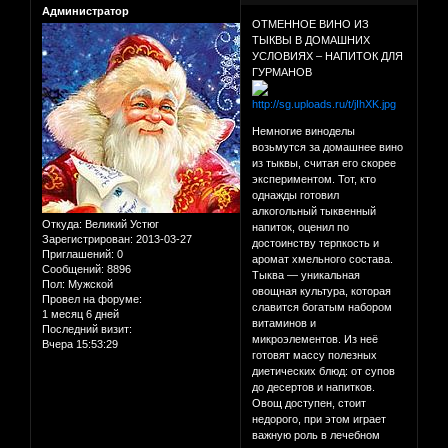
Администратор
ОТМЕННОЕ ВИНО ИЗ
ТЫКВЫ В ДОМАШНИХ
УСЛОВИЯХ – НАПИТОК ДЛЯ
ГУРМАНОВ
Немногие виноделы
возьмутся за домашнее вино
из тыквы, считая его скорее
экспериментом. Тот, кто
однажды готовил
алкогольный тыквенный
Откуда:
Великий Устюг
напиток, оценил по
Зарегистрирован
: 2013-03-27
достоинству терпкость и
Приглашений:
0
аромат хмельного состава.
Сообщений:
8896
Тыква — уникальная
Пол:
Мужской
овощная культура, которая
Провел на форуме:
славится богатым набором
1 месяц 6 дней
витаминов и
Последний визит:
микроэлементов. Из неё
Вчера 15:53:29
готовят массу полезных
диетических блюд: от супов
до десертов и напитков.
Овощ доступен, стоит
недорого, при этом играет
важную роль в лечебном