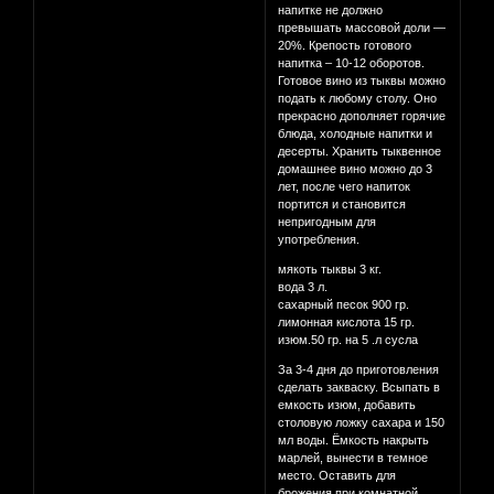
напитке не должно
превышать массовой доли —
20%. Крепость готового
напитка – 10-12 оборотов.
Готовое вино из тыквы можно
подать к любому столу. Оно
прекрасно дополняет горячие
блюда, холодные напитки и
десерты. Хранить тыквенное
домашнее вино можно до 3
лет, после чего напиток
портится и становится
непригодным для
употребления.
мякоть тыквы 3 кг.
вода 3 л.
сахарный песок 900 гр.
лимонная кислота 15 гр.
изюм.50 гр. на 5 .л сусла
За 3-4 дня до приготовления
сделать закваску. Всыпать в
емкость изюм, добавить
столовую ложку сахара и 150
мл воды. Ёмкость накрыть
марлей, вынести в темное
место. Оставить для
брожения при комнатной