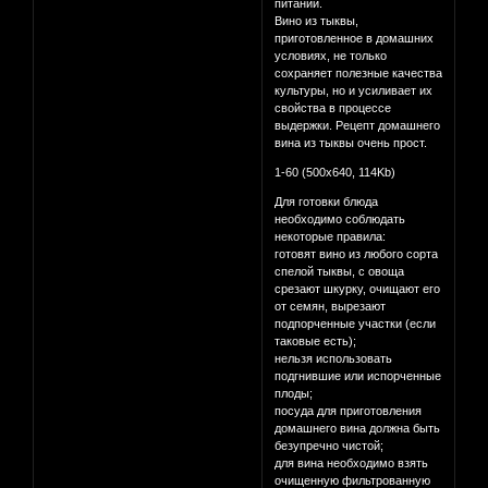
питании.
Вино из тыквы,
приготовленное в домашних
условиях, не только
сохраняет полезные качества
культуры, но и усиливает их
свойства в процессе
выдержки. Рецепт домашнего
вина из тыквы очень прост.
1-60 (500x640, 114Kb)
Для готовки блюда
необходимо соблюдать
некоторые правила:
готовят вино из любого сорта
спелой тыквы, с овоща
срезают шкурку, очищают его
от семян, вырезают
подпорченные участки (если
таковые есть);
нельзя использовать
подгнившие или испорченные
плоды;
посуда для приготовления
домашнего вина должна быть
безупречно чистой;
для вина необходимо взять
очищенную фильтрованную