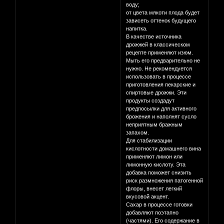
воду;
от цвета мякоти плода будет
зависеть оттенок будущего
напитка.
В качестве источника
дрожжей в классическом
рецепте применяют изюм.
Мыть его предварительно не
нужно. Не рекомендуется
использовать в процессе
приготовления пекарские и
спиртовые дрожжи. Эти
продукты создадут
предпосылки для активного
брожения и наполнят сусло
неприятным бражным
запахом.
Для стабилизации
кислотности домашнего вина
применяют лимон или
лимонную кислоту. Эта
добавка поможет снизить
риск размножения патогенной
флоры, внесет легкий
вкусовой акцент.
Сахар в процессе готовки
добавляют поэтапно
(частями). Его содержание в