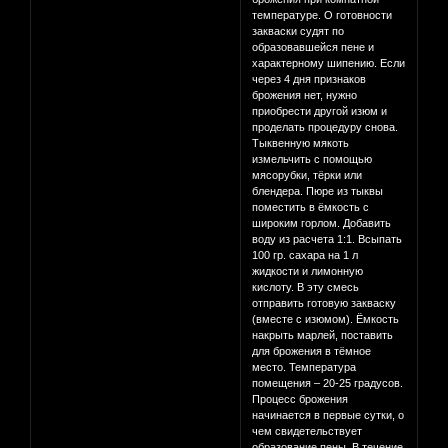
температуре. О готовности
закваски судят по
образовавшейся пене и
характерному шипению. Если
через 4 дня признаков
брожения нет, нужно
приобрести другой изюм и
проделать процедуру снова.
Тыквенную мякоть
измельчить с помощью
мясорубки, тёрки или
блендера. Пюре из тыквы
поместить в ёмкость с
широким горлом. Добавить
воду из расчета 1:1. Всыпать
100 гр. сахара на 1 л
жидкости и лимонную
кислоту. В эту смесь
отправить готовую закваску
(вместе с изюмом). Ёмкость
накрыть марлей, поставить
для брожения в тёмное
место. Температура
помещения – 20-25 градусов.
Процесс брожения
начинается в первые сутки, о
чем свидетельствует
образование пены. В течение