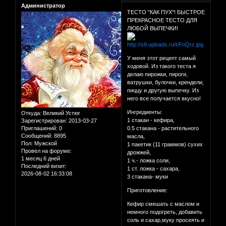
Администратор
ТЕСТО "КАК ПУХ"! БЫСТРОЕ
ПРЕКРАСНОЕ ТЕСТО ДЛЯ
ЛЮБОЙ ВЫПЕЧКИ!
У меня этот рецепт самый
ходовой. Из такого теста я
делаю пирожки, пироги,
ватрушки, булочки, крендели,
пиццу и другую выпечку. Из
него все получается вкусно!
Ингредиенты:
Откуда:
Великий Устюг
1 стакан - кефира,
Зарегистрирован
: 2013-03-27
Приглашений:
0
0.5 стакана - растительного
Сообщений:
8895
масла,
Пол:
Мужской
1 пакетик (11 граммов) сухих
Провел на форуме:
дрожжей,
1 месяц 6 дней
1 ч.- ложка соли,
Последний визит:
1 ст. ложка - сахара,
2026-08-02 16:33:08
3 стакана- муки
Приготовление:
Кефир смешать с маслом и
немного подогреть, добавить
соль и сахар,муку просеять и