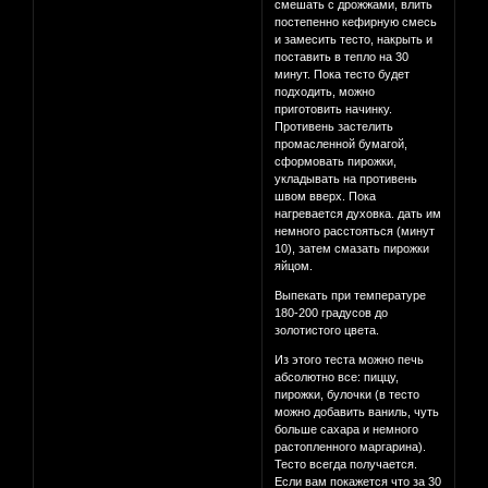
смешать с дрожжами, влить
постепенно кефирную смесь
и замесить тесто, накрыть и
поставить в тепло на 30
минут. Пока тесто будет
подходить, можно
приготовить начинку.
Противень застелить
промасленной бумагой,
сформовать пирожки,
укладывать на противень
швом вверх. Пока
нагревается духовка. дать им
немного расстояться (минут
10), затем смазать пирожки
яйцом.
Выпекать при температуре
180-200 градусов до
золотистого цвета.
Из этого теста можно печь
абсолютно все: пиццу,
пирожки, булочки (в тесто
можно добавить ваниль, чуть
больше сахара и немного
растопленного маргарина).
Тесто всегда получается.
Если вам покажется что за 30