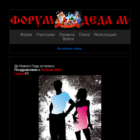
Форум
Участники
Правила
Поиск
Регистрация
Войти
Активные темы
До Нового Года осталось:
Поздравляем с
Новым 2021
годом
!!!