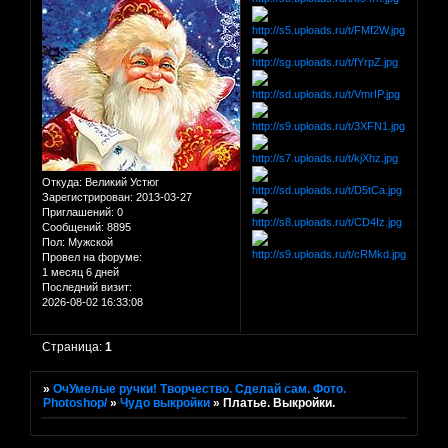
Откуда:
Великий Устюг
Зарегистрирован
: 2013-03-27
Приглашений:
0
Сообщений:
8895
Пол:
Мужской
Провел на форуме:
1 месяц 6 дней
Последний визит:
2026-08-02 16:33:08
Страница:
1
»
ОчУмелые ручки! Творчество. Сделай сам. Фото.
Photoshop/
»
Чудо выкройки
»
Платье. Выкройки.