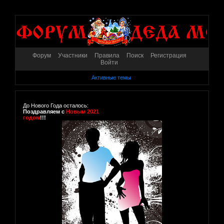
Форум
Участники
Правила
Поиск
Регистрация
Войти
Активные темы
До Нового Года осталось:
Поздравляем с
Новым 2021
годом
!!!