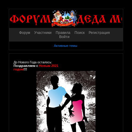
Форум
Участники
Правила
Поиск
Регистрация
Войти
Активные темы
До Нового Года осталось:
Поздравляем с
Новым 2021
годом
!!!