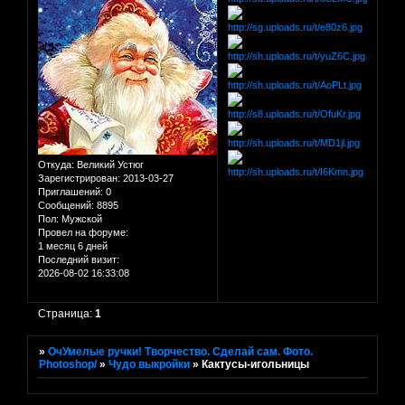
Откуда:
Великий Устюг
Зарегистрирован
: 2013-03-27
Приглашений:
0
Сообщений:
8895
Пол:
Мужской
Провел на форуме:
1 месяц 6 дней
Последний визит:
2026-08-02 16:33:08
Страница:
1
»
ОчУмелые ручки! Творчество. Сделай сам. Фото.
Photoshop/
»
Чудо выкройки
»
Кактусы-игольницы