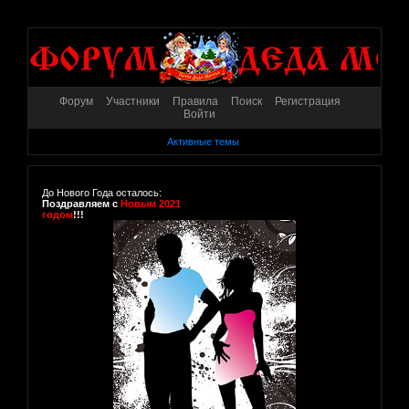
Форум
Участники
Правила
Поиск
Регистрация
Войти
Активные темы
До Нового Года осталось:
Поздравляем с
Новым 2021
годом
!!!