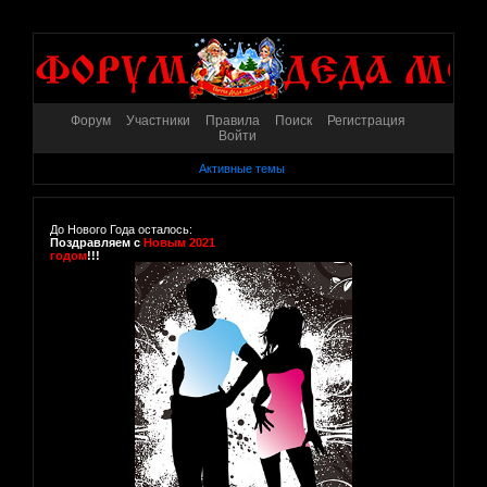
Форум
Участники
Правила
Поиск
Регистрация
Войти
Активные темы
До Нового Года осталось:
Поздравляем с
Новым 2021
годом
!!!