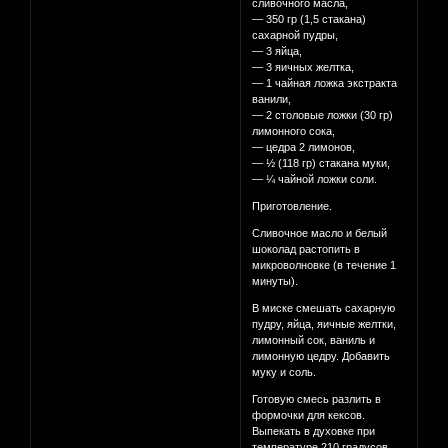
сливочного масла,
— 350 гр (1,5 стакана)
сахарной пудры,
— 3 яйца,
— 3 яичных желтка,
— 1 чайная ложка экстракта
ванили,
— 2 столовые ложки (30 гр)
лимонного сока,
— цедра 2 лимонов,
— ½ (118 гр) стакана муки,
— ¼ чайной ложки соли.
Приготовление.
Сливочное масло и белый
шоколад растопить в
микроволновке (в течение 1
минуты).
В миске смешать сахарную
пудру, яйца, яичные желтки,
лимонный сок, ваниль и
лимонную цедру. Добавить
муку и соль.
Готовую смесь разлить в
формочки для кексов.
Выпекать в духовке при
температуре 210 градусов.