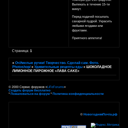
Выпекать в течение 15-ти
минут.
Перед подачей посыпать
сахарной пудрой. Украсить
любыми ягодами или
фруктами.
Приятного аппетита!
Страница:
1
»
ОчУмелые ручки! Творчество. Сделай сам. Фото.
Photoshop/
»
Удивительные рецепты еды
»
ШОКОЛАДНОЕ
ЛИМОННОЕ ПИРОЖНОЕ «ЛАВА CAKE»
© 2000 Сервис форумов «
LiFeForums
»
Создать форум бесплатно
*
Пожаловаться на форум
*
Политика конфиденциальности
©
НовогодняяПочта.рф