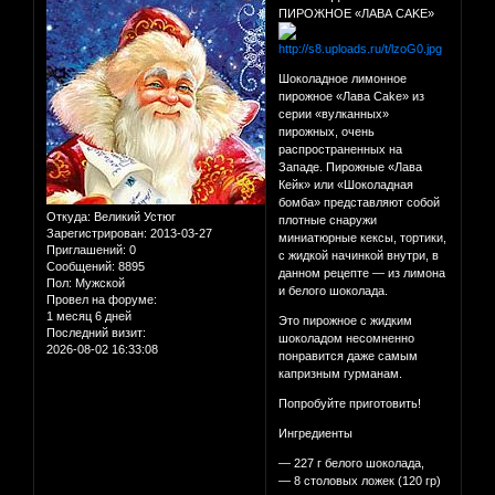
ПИРОЖНОЕ «ЛАВА CAKE»
Шоколадное лимонное
пирожное «Лава Cake» из
серии «вулканных»
пирожных, очень
распространенных на
Западе. Пирожные «Лава
Кейк» или «Шоколадная
бомба» представляют собой
Откуда:
Великий Устюг
плотные снаружи
Зарегистрирован
: 2013-03-27
миниатюрные кексы, тортики,
Приглашений:
0
с жидкой начинкой внутри, в
Сообщений:
8895
данном рецепте — из лимона
Пол:
Мужской
и белого шоколада.
Провел на форуме:
1 месяц 6 дней
Это пирожное с жидким
Последний визит:
шоколадом несомненно
2026-08-02 16:33:08
понравится даже самым
капризным гурманам.
Попробуйте приготовить!
Ингредиенты
— 227 г белого шоколада,
— 8 столовых ложек (120 гр)