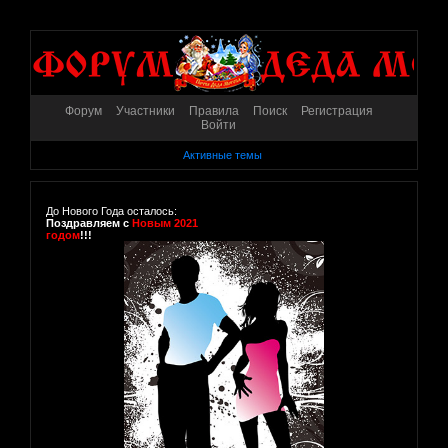
Форум
Участники
Правила
Поиск
Регистрация
Войти
Активные темы
До Нового Года осталось:
Поздравляем с
Новым 2021
годом
!!!