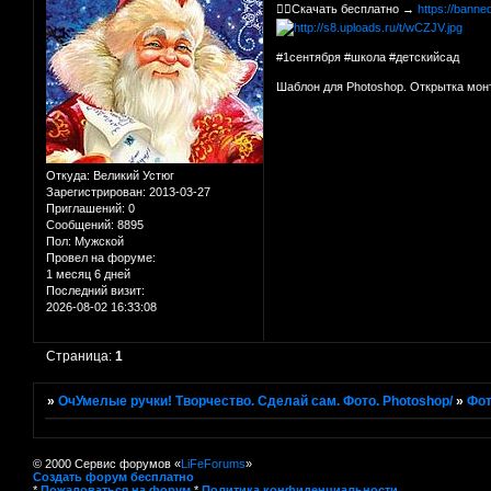
👉🏻Скачать бесплатно →
https://bann
#1сентября #школа #детскийсад
Шаблон для Photoshop. Открытка мон
Откуда:
Великий Устюг
Зарегистрирован
: 2013-03-27
Приглашений:
0
Сообщений:
8895
Пол:
Мужской
Провел на форуме:
1 месяц 6 дней
Последний визит:
2026-08-02 16:33:08
Страница:
1
»
ОчУмелые ручки! Творчество. Сделай сам. Фото. Photoshop/
»
Фот
© 2000 Сервис форумов «
LiFeForums
»
Создать форум бесплатно
*
Пожаловаться на форум
*
Политика конфиденциальности