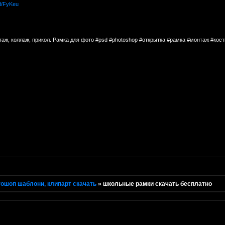
ed/FyKeu
таж, коллаж, прикол. Рамка для фото #psd #photoshop #открытка #рамка #монтаж #ко
ошоп шаблони, клипарт скачать
»
школьные рамки скачать бесплатно