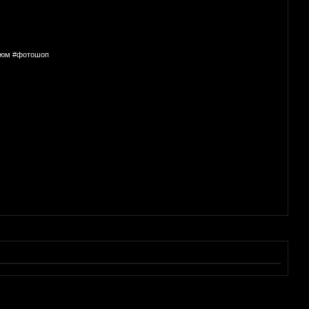
стюм #фотошоп