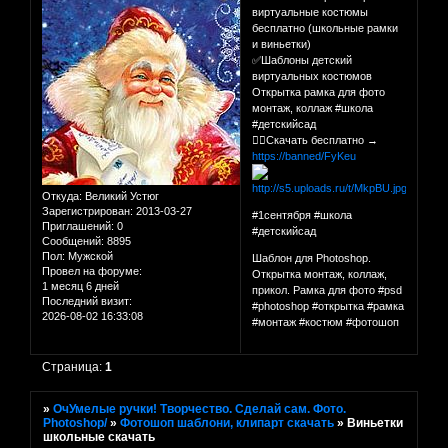
виртуальные костюмы
бесплатно (школьные рамки
и виньетки)
✅Шаблоны детский
виртуальных костюмов
Открытка рамка для фото
монтаж, коллаж #школа
#детскийсад
👉🏻Скачать бесплатно →
https://banned/FyKeu
Откуда:
Великий Устюг
Зарегистрирован
: 2013-03-27
#1сентября #школа
Приглашений:
0
#детскийсад
Сообщений:
8895
Пол:
Мужской
Шаблон для Photoshop.
Провел на форуме:
Открытка монтаж, коллаж,
1 месяц 6 дней
прикол. Рамка для фото #psd
Последний визит:
#photoshop #открытка #рамка
2026-08-02 16:33:08
#монтаж #костюм #фотошоп
Страница:
1
»
ОчУмелые ручки! Творчество. Сделай сам. Фото.
Photoshop/
»
Фотошоп шаблони, клипарт скачать
»
Виньетки
школьные скачать