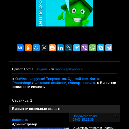
Привет, Гость!
Войдите
или
зарегистрируйтесь
.
»
ОчУмелые ручки! Творчество. Сделай сам. Фото.
Photoshop/
»
Фотошоп шаблони, клипарт скачать
»
Виньетки
школьные скачать
Страница:
1
Виньетки школьные скачать
Поделиться
2019-
1
dedmoroz
09-03 15:13:39
Администратор
📌Скачать открытки . рамки