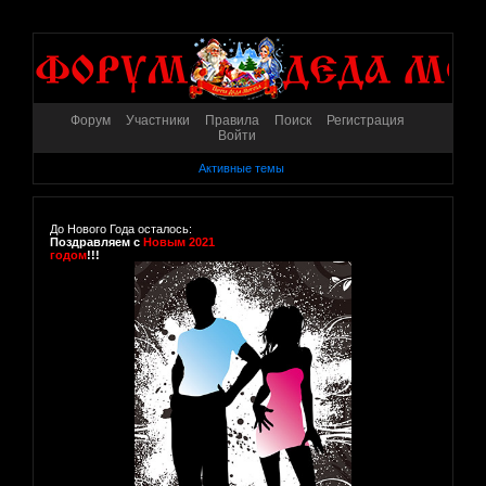
Форум
Участники
Правила
Поиск
Регистрация
Войти
Активные темы
До Нового Года осталось:
Поздравляем с
Новым 2021
годом
!!!