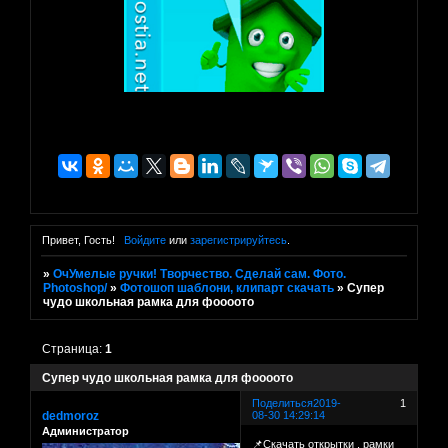
Привет, Гость!
Войдите
или
зарегистрируйтесь
.
»
ОчУмелые ручки! Творчество. Сделай сам. Фото.
Photoshop/
»
Фотошоп шаблони, клипарт скачать
»
Супер
чудо школьная рамка для фоооото
Страница:
1
Супер чудо школьная рамка для фоооото
Поделиться
2019-
1
dedmoroz
08-30 14:29:14
Администратор
📌Скачать открытки . рамки