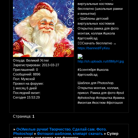
виртуальные костюмы
бесплатно (школьные рамки
и виньетки)
✅Шаблоны детский
виртуальных костюмов
Открытка рамка для фото
монтаж, коллаж #школа
#детскийсад
👉🏻Скачать бесплатно →
https://banned/FyKeu
Откуда:
Великий Устюг
Зарегистрирован
: 2013-03-27
Приглашений:
0
#1сентября #школа
Сообщений:
8896
#детскийсад
Пол:
Мужской
Шаблон для Photoshop.
Провел на форуме:
Открытка монтаж, коллаж,
1 месяц 6 дней
Последний визит:
прикол. Рамка для фото #psd
Сегодня 15:53:29
#photoshop #открытка #рамка
#монтаж #костюм #фотошоп
Страница:
1
»
ОчУмелые ручки! Творчество. Сделай сам. Фото.
Photoshop/
»
Фотошоп шаблони, клипарт скачать
»
Супер
чудо школьная рамка для фоооото