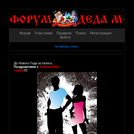
Форум
Участники
Правила
Поиск
Регистрация
Войти
Активные темы
До Нового Года осталось:
Поздравляем с
Новым 2021
годом
!!!