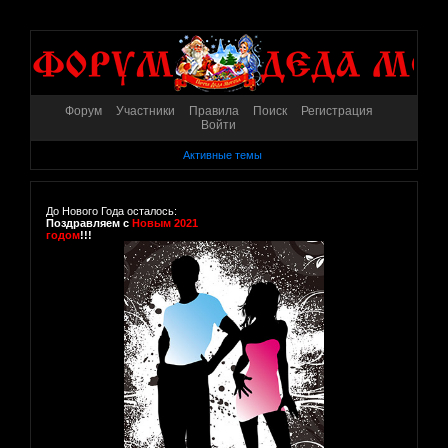
Форум
Участники
Правила
Поиск
Регистрация
Войти
Активные темы
До Нового Года осталось:
Поздравляем с
Новым 2021
годом
!!!