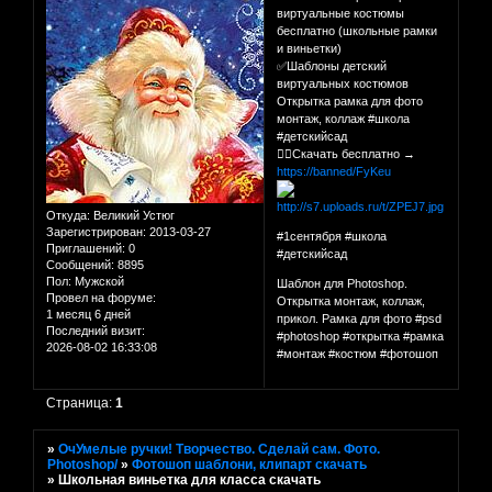
виртуальные костюмы
бесплатно (школьные рамки
и виньетки)
✅Шаблоны детский
виртуальных костюмов
Открытка рамка для фото
монтаж, коллаж #школа
#детскийсад
👉🏻Скачать бесплатно →
https://banned/FyKeu
Откуда:
Великий Устюг
Зарегистрирован
: 2013-03-27
#1сентября #школа
Приглашений:
0
#детскийсад
Сообщений:
8895
Пол:
Мужской
Шаблон для Photoshop.
Провел на форуме:
Открытка монтаж, коллаж,
1 месяц 6 дней
прикол. Рамка для фото #psd
Последний визит:
#photoshop #открытка #рамка
2026-08-02 16:33:08
#монтаж #костюм #фотошоп
Страница:
1
»
ОчУмелые ручки! Творчество. Сделай сам. Фото.
Photoshop/
»
Фотошоп шаблони, клипарт скачать
»
Школьная виньетка для класса скачать