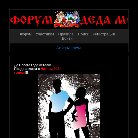
Форум
Участники
Правила
Поиск
Регистрация
Войти
Активные темы
До Нового Года осталось:
Поздравляем с
Новым 2021
годом
!!!