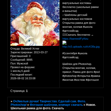
виртуальные костюмы
бесплатно (школьные рамки
и виньетки)
✅Шаблоны детский
виртуальных костюмов
Открытка рамка для фото
монтаж, коллаж #школа
#детскийсад
👉🏻Скачать бесплатно →
https://banned/FyKeu
Откуда:
Великий Устюг
Зарегистрирован
: 2013-03-27
#1сентября #школа
Приглашений:
0
#детскийсад
Сообщений:
8895
Пол:
Мужской
Шаблон для Photoshop.
Провел на форуме:
Открытка монтаж, коллаж,
1 месяц 6 дней
прикол. Рамка для фото #psd
Последний визит:
#photoshop #открытка #рамка
2026-08-02 16:33:08
#монтаж #костюм #фотошоп
Страница:
1
»
ОчУмелые ручки! Творчество. Сделай сам. Фото.
Photoshop/
»
Фотошоп шаблони, клипарт скачать
»
Новое.
Школьная рамка для фото. Скачать