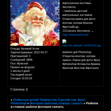
виртуальные костюмы
бесплатно
✅Шаблоны детский
виртуальных костюмов
Открытка рамка для фото
монтаж, коллаж #школа
#детскийсад
👉🏻Скачать бесплатно →
https://banned/GVcpF
Откуда:
Великий Устюг
Шаблон для Photoshop.
Зарегистрирован
: 2013-03-27
Приглашений:
0
Открытка монтаж, коллаж,
Сообщений:
8896
прикол. Рамка для фото #psd
Пол:
Мужской
#photoshop #открытка #рамка
Провел на форуме:
#монтаж #костюм #фотошоп
1 месяц 6 дней
Последний визит:
Сегодня 15:53:29
Страница:
1
»
ОчУмелые ручки! Творчество. Сделай сам. Фото.
Photoshop/
»
Фотошоп шаблони, клипарт скачать
»
Ребёнок
в стакане шаблон фотошоп скачать