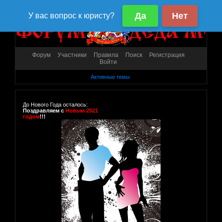
Форум
Участники
Правила
Поиск
Регистрация
Войти
Активные темы
До Нового Года осталось:
Поздравляем с
Новым 2021
годом
!!!