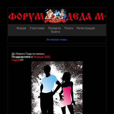
Форум
Участники
Правила
Поиск
Регистрация
Войти
Активные темы
До Нового Года осталось:
Поздравляем с
Новым 2021
годом
!!!